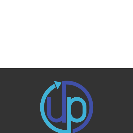
[%article%]
[%category%]
[%tags%]
ページトップへ