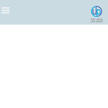
[%title%]
[%article_date_notime_wa%]
[%lead%]
[%list_start%]
[%list_end%]