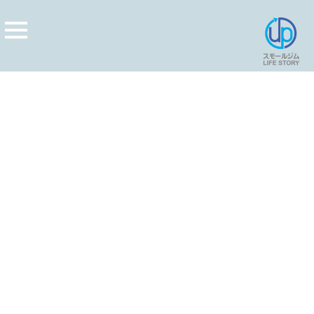
[%title%]
[%article_date_notime_wa%]
[%lead%]
[%list_start%]
[%list_end%]