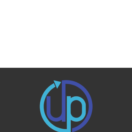
[%article%]
[%category%]
[%tags%]
ページトップへ