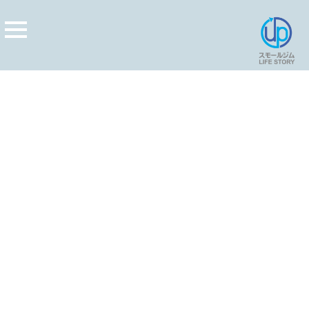
[%title%]
[%article_date_notime_wa%]
[%lead%]
[%list_start%]
[%list_end%]