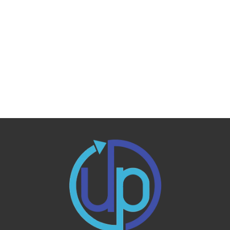
[%article%]
[%category%]
[%tags%]
ページトップへ